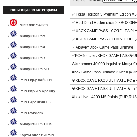
Навигация по Категориям
✅ Forza Horizon 5 Premium Edition 
✅ Red Dead Redemption 2 XBOX ONE
Nintendo Switch
✅ XBOX GAME PASS +CORE +EA PLAY
Аккаунты PS5
✅ XBOX GAME PASS ULTIMATE ОБЩИЙ
Аккаунты PS4
・Аккаунт Xbox Game Pass Ultima
✅PC+Консоль XBOX GAME PASS💎UL
Аккаунты PS3
Warhammer 40,000 Inquisitor Martyr 
Аккаунты PS VR
Xbox Game Pass Ultimate 3 месяца Xb
PSN Оффлайн П1
💎XBOX GAME PASS ULTIMATE PC🔥на 
💎XBOX GAME PASS ULTIMATE 🔥на 1
PSN Игры в Аренду
Xbox Live - 4200 MS Points (EUR,RUS
PSN Гарантия П3
PSN Random
Аккаунты PS Plus
Карты оплаты PSN