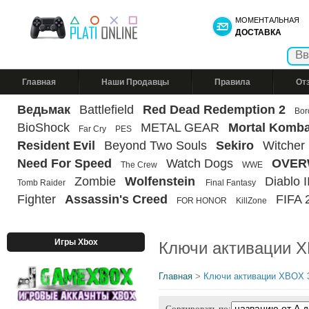
МОМЕНТАЛЬНАЯ
ДОСТАВКА
Главная
Наши Продавцы
Правила
От
Ведьмак
Battlefield
Red Dead Redemption 2
Bor
BioShock
METAL GEAR
Mortal Komba
Far Cry
PES
Resident Evil
Beyond Two Souls
Sekiro
Witcher
Need For Speed
Watch Dogs
OVER
The Crew
WWE
Zombie
Wolfenstein
Diablo II
Tomb Raider
Final Fantasy
Fighter
Assassin's Creed
FIFA 
FOR HONOR
KillZone
Игры Xbox
Ключи активации 
Главная
>
Ключи активации XBOX 3
Сортировать по: