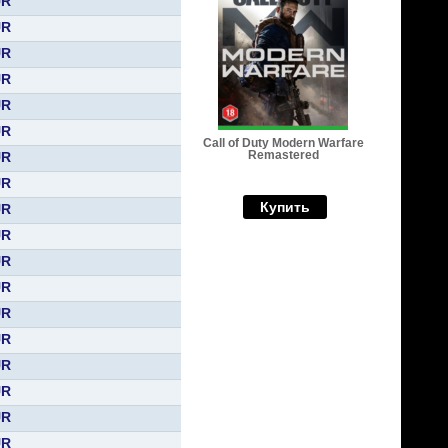
UR
UR
UR
UR
UR
UR
Call of Duty Modern Warfare
Remastered
UR
UR
Купить
UR
UR
UR
UR
UR
UR
UR
UR
UR
UR