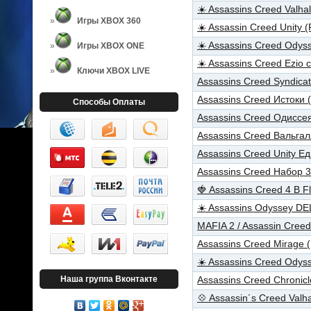
☀️ Assassins Creed Valh
Игры XBOX 360
☀️ Assassin Creed Unity
☀️ Assassins Creed Odys
Игры XBOX ONE
☀️ Assassins Creed Ezio
Ключи XBOX LIVE
Assassins Creed Syndica
Assassins Creed Истоки 
Способы Оплаты
Assassins Creed Одиссе
Assassins Creed Вальга
Assassins Creed Unity Е
Assassins Creed Набор 
🍓 Assassins Creed 4 B 
☀️ Assassins Odyssey 
MAFIA 2 / Assassin Cree
Assassins Creed Mirage 
☀️ Assassins Creed Odys
Наша группа Вконтакте
Assassins Creed Chronic
💠 Assassin´s Creed Val