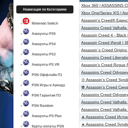
Xbox 360 | ASSASSINS 
Навигация по Категориям
Xbox One/Series X|S | Ass
Assassin’s Creed® Единс
Nintendo Switch
Assassins Creed Valhalla
Аккаунты PS5
Assassin Creed 4 - Black
Assassin Creed Изгой | 
Аккаунты PS4
Assassin´s Creed Origins
Аккаунты PS3
Assassins Creed Liberat
Аккаунты PS VR
Assassin’s Creed Rogue
Assassins Creed Odyssey 
PSN Оффлайн П1
💠 Assassin’s Creed Syn
PSN Игры в Аренду
🍓 Assassin’s Creed Син
Assassins Creed Odyssey 
PSN Гарантия П3
Assassins Creed Valhalla
PSN Random
Assassins Creed Valhall
Аккаунты PS Plus
☀️ Assassins Creed Исто
☀️ Assassins Creed Synd
Карты оплаты PSN