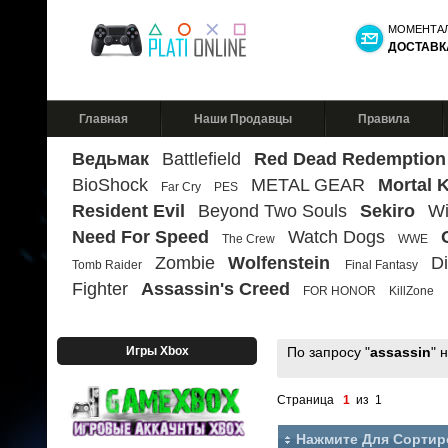
МОМЕНТА
ДОСТАВК
Главная
Наши Продавцы
Правила
Ведьмак
Battlefield
Red Dead Redemption
BioShock
METAL GEAR
Mortal 
Far Cry
PES
Resident Evil
Beyond Two Souls
Sekiro
Wi
Need For Speed
Watch Dogs
The Crew
WWE
Zombie
Wolfenstein
Di
Tomb Raider
Final Fantasy
Fighter
Assassin's Creed
FOR HONOR
KillZone
Игры Xbox
По запросу "
assassin
" 
Страница
1
из 1
Нажмите Для Сортир