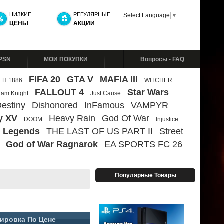
НИЗКИЕ
РЕГУЛЯРНЫЕ
Select Language
▼
ЦЕНЫ
АКЦИИ
 PSN
МОИ ПОКУПКИ
Вопросы - FAQ
FIFA 20
GTA V
MAFIA III
ЕН 1886
WITCHER
FALLOUT 4
Star Wars
ham Knight
Just Cause
estiny
Dishonored
InFamous
VAMPYR
y XV
Heavy Rain
God Of War
DOOM
Injustice
 Legends
THE LAST OF US PART II
Street
God of War Ragnarok
EA SPORTS FC 26
Популярные Товары
ировка По Цене