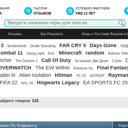
ЛЬНАЯ
ТЫСЯЧИ
УСПЕШНО РАБОТАЕМ
А
ОТЗЫВОВ
УЖЕ 12 ЛЕТ
Отзывы
Как Покупать
Игры с Русским Языком в
 2
FAR CRY 5
Days Gone
Borderlands
Death Stranding
ОРД
Kombat 11
Minecraft
random
Dying Light
NHL
Batman: Ark
tcher
Call Of Duty
D
The Division 2
За гранью: Две Души
Crysis
OVERWATCH
The Evil Within
Final Fantas
Rainbow Six
ablo III
Alien Isolation
Hitman
Rayman
FC 25
DETROIT
FIFA 22
Hogwarts Legacy
EA SPORTS FC 25
NHL 26
найдено товаров:
131
овки По Алфавиту
Сорт