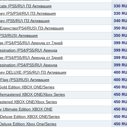
icate (PS5/RU) П3 Активация
330 R
sey (PS/PS4/RU) П3 Активация
330 R
sey (PS5/RU) П3 Активация
340 R
y Единство(PS4/RUS) П3-Активация
350 R
(PS3/RUS) Активация
350 R
age (PS4/PS5/RU) Аренда от 7дней
399 R
ssination (PS4/PS5/RU) Аренда
399 R
age (PS4/PS5/RU) Аренда от 3дней
399 R
ssination (PS4/PS5/RU) Аренда
399 R
ssey DELUXE (PS5/RU) П3 Активация
400 R
k Flag (PS3/RUS) Активация
400 R
 Gold Edition XBOX ONE/Series
450 R
 Remastered XBOX ONE/Xbox Series
450 R
mastered XBOX ONE/Xbox Series
450 R
y Ultimate Edition XBOX ONE
450 R
 Deluxe Edition XBOX ONE/Series
450 R
Deluxe Edition Xbox One/Series
450 R