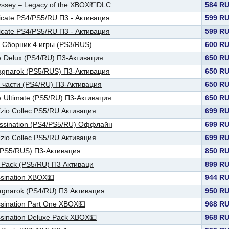
yssey – Legacy of the XBOX💵DLC
584 R
dicate PS4/PS5/RU П3 - Активация
599 R
dicate PS4/PS5/RU П3 - Активация
599 R
e Сборник 4 игры (PS3/RUS)
600 R
я Delux (PS4/RU) П3-Активация
650 R
Ragnarok (PS5/RUS) П3-Активация
650 R
 части (PS4/RU) П3-Активация
650 R
 Ultimate (PS5/RU) П3-Активация
650 R
Ezio Collec PS5/RU Активация
699 R
assination (PS4/PS5/RU) Оффлайн
699 R
Ezio Collec PS5/RU Активация
699 R
 (PS5/RUS) П3-Активация
850 R
e Pack (PS5/RU) П3 Активаци
899 R
sination XBOX💵
944 R
agnarok (PS4/RU) П3 Активация
950 R
sination Part One XBOX💵
968 R
sination Deluxe Pack XBOX💵
968 R