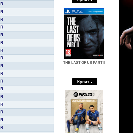
UR
UR
UR
UR
UR
UR
UR
UR
THE LAST OF US PART II
UR
UR
UR
Купить
UR
UR
UR
UR
UR
UR