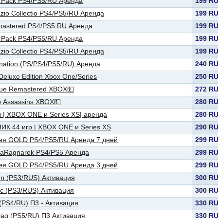
le Pack PS4/PS5/RU Аренда
199 R
Ezio Collectio PS4/PS5/RU Аренда
199 R
emastered PS4/PS5 RU Аренда
199 R
le Pack PS4/PS5/RU Аренда
199 R
Ezio Collectio PS4/PS5/RU Аренда
199 R
nation (PS/PS4/PS5/RU) Аренда
240 R
Deluxe Edition Xbox One/Series
250 R
gue Remastered XBOX💵
272 R
y Assassins XBOX💵
280 R
ы | XBOX ONE и Series XS| аренда
280 R
ИК 44 игр | XBOX ONE и Series XS
290 R
сея GOLD PS4/PS5/RU Аренда 7 дней
299 R
llaRagnarоk PS4/PS5 Аренда
299 R
сея GOLD PS4/PS5/RU Аренда 3 дней
299 R
ion (PS3/RUS) Активация
300 R
sic (PS3/RUS) Активация
300 R
 (PS4/RU) П3 - Активация
330 R
Flag (PS5/RU) П3 Активация
330 R