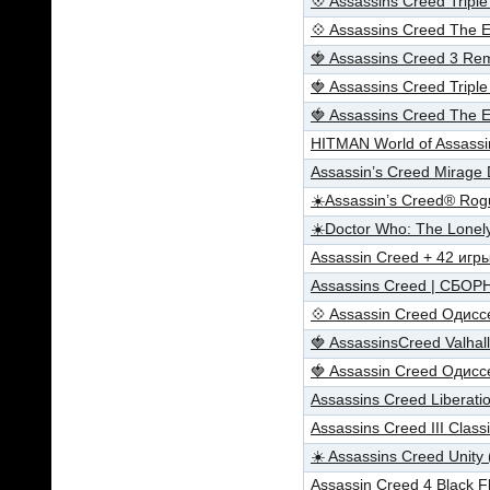
💠 Assassins Creed Trip
💠 Assassins Creed The 
🍓 Assassins Creed 3 R
🍓 Assassins Creed Trip
🍓 Assassins Creed The 
HITMAN World of Assassi
Assassin’s Creed Mirage 
☀️Assassin’s Creed® Ro
☀️Doctor Who: The Lonel
Assassin Creed + 42 игр
Assassins Creed | СБОРН
💠 Assassin Creed Одис
🍓 AssassinsCreed Valha
🍓 Assassin Creed Одис
Assassins Creed Liberat
Assassins Creed III Clas
☀️ Assassins Creed Unity
Assassin Creed 4 Black 