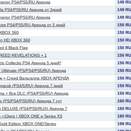
 Трилог PS4/PS5/RU Аренда
149 R
alla PS4/PS5/RU Аренда от 3дней
149 R
 Трилог PS4/PS5/RU Аренда
149 R
ссея PS4/PS5/RU Аренда от 3 дней
150 R
 XBOX 360
150 R
ion HD XBOX 360
150 R
ed 4 Black Flag
150 R
CREED REVELATIONS + 1
150 R
io Collectio PS4 Аренда 5 дней*
150 R
 Ultimate (PS/PS4/PS5/RU) Аренда
150 R
аж + Creed Вальгалла XBOX АРЕНДА
150 R
gnarok (PS4/5/RU) Аренда 7 дней
150 R
лла + Все DLC (PS4/PS5/RU) Аренда
150 R
ge (PS/PS4/PS5/RU) Аренда 7 сут
160 R
я DELUXE (PS4/PS5/RUS) Аренда 7
160 R
on +10игр | XBOX ONE и Series XS
180 R
 Gold Edition XBOX ONE/Series
198 R