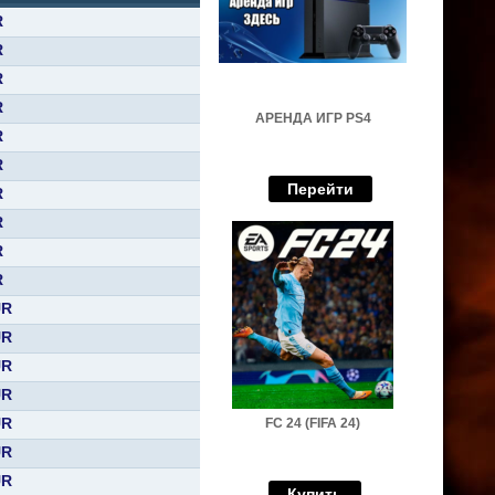
R
R
R
R
АРЕНДА ИГР PS4
R
R
Перейти
R
R
R
R
UR
UR
UR
UR
UR
FC 24 (FIFA 24)
UR
UR
Купить