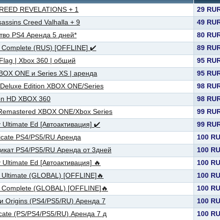
CREED REVELATIONS + 1
29 RU
assins Creed Valhalla + 9
49 RU
тво PS4 Аренда 5 дней*
80 RU
: Complete (RUS) [OFFLINE] ✔️
89 RU
 Flag | Xbox 360 | общий
95 RU
XBOX ONE и Series XS | аренда
95 RU
 Deluxe Edition XBOX ONE/Series
98 RU
ion HD XBOX 360
98 RU
 Remastered XBOX ONE/Xbox Series
99 RU
Ultimate Ed [Автоактивация] ✔️
99 RU
dicate PS4/PS5/RU Аренда
100 R
дикат PS4/PS5/RU Аренда от 3дней
100 R
Ultimate Ed [Автоактивация] 🔥
100 R
: Ultimate (GLOBAL) [OFFLINE]🔥
100 R
a: Complete (GLOBAL) [OFFLINE]🔥
100 R
ки Origins (PS4/PS5/RU) Аренда 7
100 R
icate (PS/PS4/PS5/RU) Аренда 7 д
100 R