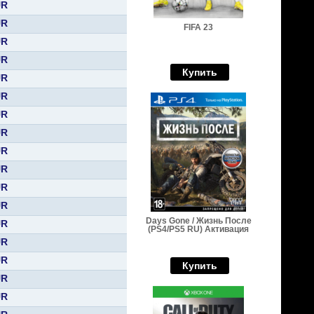
UR
UR
FIFA 23
UR
UR
Купить
UR
UR
UR
UR
UR
UR
UR
UR
Days Gone / Жизнь После
UR
(PS4/PS5 RU) Активация
UR
UR
Купить
UR
UR