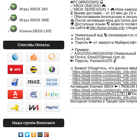
❌PC(WINDOWS) 💻
✅XBOX ONE(S/X) 🎮
Игры XBOX 360
✅XBOX SERIES(S/X) ⚡️
🎮 Игра навсег
⏳ Время доставки – от 10 мин до 24 ч
✅ Обеспечиваем безопасную и легальн
Игры XBOX ONE
📥 После активации игра доступна для
🌍 Доступные языки 🌎 можете посмот
на сайте 🌐
http://www.oplata.info
следу
Ключи XBOX LIVE
🔹 Уникальный код 🔢 (генерируется 
🔹 Почту 📧
🔹 Пароль 🔑 от аккаунта Майкрософ
Способы Оплаты
📌 Пример:
✅ ASG2SAGJW2QASGW (Уникальный код
📧 Почта: Email25@mail.com ✉️
🔑 Пароль: Passwors255 🔓
⚠️ Важно! Убедитесь, что данные вве
-
https://plati-online.com/goods_info.p
-
https://plati-online.com/goods_info.p
-
https://plati-online.com/goods_info.p
-
https://plati-online.com/goods_info.p
Активация Ключей XBOX 🔑 / ЛЮБОЙ
-
https://plati-online.com/goods_info.p
-
https://plati.io/itm/spotify/5157871
🟥Yo
-
https://plati-online.com/goods_info.p
Выгодная покупка в Турции при покупк
Наша группа Вконтакте