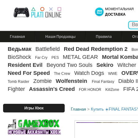
МОМЕНТАЛЬНАЯ
ДОСТАВКА
Главная
Наши Продавцы
Правила
От
Ведьмак
Battlefield
Red Dead Redemption 2
Bor
BioShock
METAL GEAR
Mortal Komba
Far Cry
PES
Resident Evil
Beyond Two Souls
Sekiro
Witcher
Need For Speed
Watch Dogs
OVER
The Crew
WWE
Zombie
Wolfenstein
Diablo II
Tomb Raider
Final Fantasy
Fighter
Assassin's Creed
FIFA 
FOR HONOR
KillZone
Игры Xbox
Главная
>
Купить ☀️FINAL FANTAS