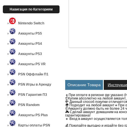
Навигация по Категориям
Nintendo Switch
Аккаунты PS5
Аккаунты PS4
Аккаунты PS3
Аккаунты PS VR
PSN Оффлайн П1
PSN Игры в Аренду
Описание Товара
Инструкц
PSN Гарантия П3
🔹При оплате в регионе где указано (
☝Купим абсолютно на любой аккаунт, 
💸 Данный способ покупки отличаетс
PSN Random
🌍 Подходит на любой аккаунт
🔹При о
☝️Аккаунту должно быть не более 24 ч
🎮 Сделай аккаунт домашним на консо
Аккаунты PS Plus
гарантирована!
🔹 Вход в аккаунт осуществляется тол
Карты оплаты PSN
💰 Покупайте выгодно и играйте без г