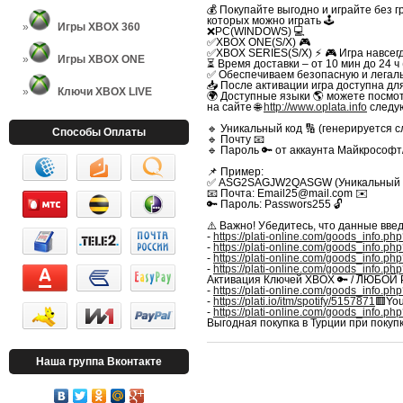
💰 Покупайте выгодно и играйте без г
которых можно играть 🕹
Игры XBOX 360
❌PC(WINDOWS) 💻
✅XBOX ONE(S/X) 🎮
✅XBOX SERIES(S/X) ⚡️
🎮 Игра навсег
Игры XBOX ONE
⏳ Время доставки – от 10 мин до 24 ч
✅ Обеспечиваем безопасную и легальн
📥 После активации игра доступна для
Ключи XBOX LIVE
🌍 Доступные языки 🌎 можете посмот
на сайте 🌐
http://www.oplata.info
следу
🔹 Уникальный код 🔢 (генерируется 
Способы Оплаты
🔹 Почту 📧
🔹 Пароль 🔑 от аккаунта Майкрософ
📌 Пример:
✅ ASG2SAGJW2QASGW (Уникальный код
📧 Почта: Email25@mail.com ✉️
🔑 Пароль: Passwors255 🔓
⚠️ Важно! Убедитесь, что данные вве
-
https://plati-online.com/goods_info.p
-
https://plati-online.com/goods_info.p
-
https://plati-online.com/goods_info.p
-
https://plati-online.com/goods_info.p
Активация Ключей XBOX 🔑 / ЛЮБОЙ
-
https://plati-online.com/goods_info.p
-
https://plati.io/itm/spotify/5157871
🟥Yo
-
https://plati-online.com/goods_info.p
Выгодная покупка в Турции при покупк
Наша группа Вконтакте