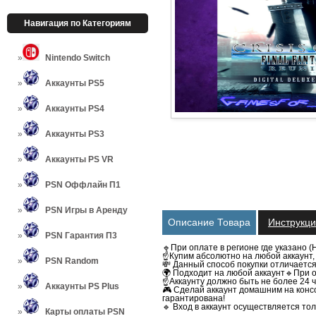
Навигация по Категориям
Nintendo Switch
Аккаунты PS5
Аккаунты PS4
Аккаунты PS3
Аккаунты PS VR
PSN Оффлайн П1
PSN Игры в Аренду
Описание Товара
Инструкц
PSN Гарантия П3
🔹При оплате в регионе где указано (
☝Купим абсолютно на любой аккаунт, 
PSN Random
💸 Данный способ покупки отличаетс
🌍 Подходит на любой аккаунт
🔹При о
☝️Аккаунту должно быть не более 24 ч
Аккаунты PS Plus
🎮 Сделай аккаунт домашним на консо
гарантирована!
🔹 Вход в аккаунт осуществляется тол
Карты оплаты PSN