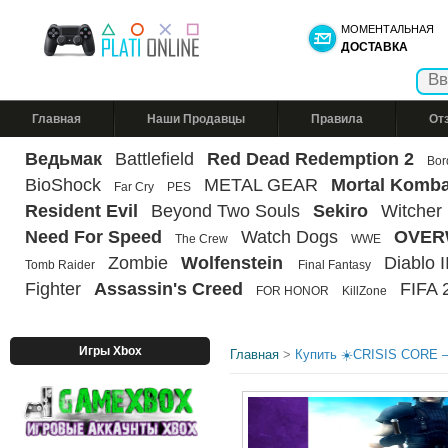
МОМЕНТАЛЬНАЯ
ДОСТАВКА
Главная
Наши Продавцы
Правила
От
Ведьмак
Battlefield
Red Dead Redemption 2
Bor
BioShock
METAL GEAR
Mortal Komba
Far Cry
PES
Resident Evil
Beyond Two Souls
Sekiro
Witcher
Need For Speed
Watch Dogs
OVER
The Crew
WWE
Zombie
Wolfenstein
Diablo II
Tomb Raider
Final Fantasy
Fighter
Assassin's Creed
FIFA 
FOR HONOR
KillZone
Игры Xbox
Главная
>
Купить ☀️CRISIS CORE 