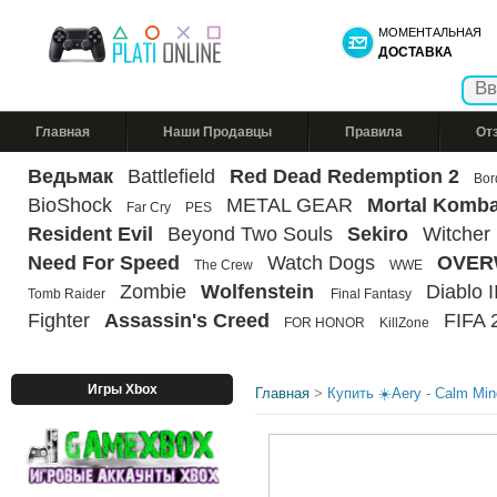
МОМЕНТАЛЬНАЯ
ДОСТАВКА
Главная
Наши Продавцы
Правила
От
Ведьмак
Battlefield
Red Dead Redemption 2
Bor
BioShock
METAL GEAR
Mortal Komba
Far Cry
PES
Resident Evil
Beyond Two Souls
Sekiro
Witcher
Need For Speed
Watch Dogs
OVER
The Crew
WWE
Zombie
Wolfenstein
Diablo II
Tomb Raider
Final Fantasy
Fighter
Assassin's Creed
FIFA 
FOR HONOR
KillZone
Игры Xbox
Главная
>
Купить ☀️Aery - Calm Mi