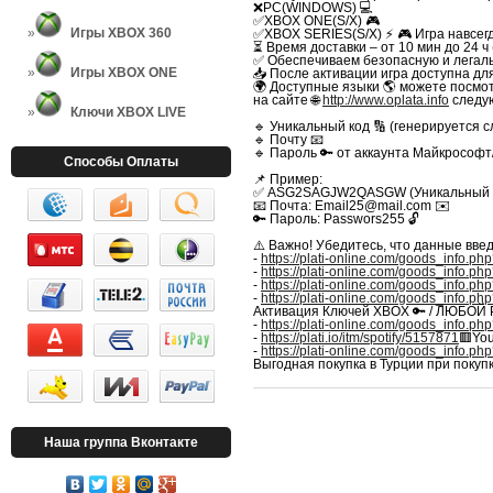
❌PC(WINDOWS) 💻
✅XBOX ONE(S/X) 🎮
Игры XBOX 360
✅XBOX SERIES(S/X) ⚡️
🎮 Игра навсег
⏳ Время доставки – от 10 мин до 24 ч
✅ Обеспечиваем безопасную и легальн
Игры XBOX ONE
📥 После активации игра доступна для
🌍 Доступные языки 🌎 можете посмот
на сайте 🌐
http://www.oplata.info
следу
Ключи XBOX LIVE
🔹 Уникальный код 🔢 (генерируется 
🔹 Почту 📧
🔹 Пароль 🔑 от аккаунта Майкрософ
Способы Оплаты
📌 Пример:
✅ ASG2SAGJW2QASGW (Уникальный код
📧 Почта: Email25@mail.com ✉️
🔑 Пароль: Passwors255 🔓
⚠️ Важно! Убедитесь, что данные вве
-
https://plati-online.com/goods_info.p
-
https://plati-online.com/goods_info.p
-
https://plati-online.com/goods_info.p
-
https://plati-online.com/goods_info.p
Активация Ключей XBOX 🔑 / ЛЮБОЙ
-
https://plati-online.com/goods_info.p
-
https://plati.io/itm/spotify/5157871
🟥Yo
-
https://plati-online.com/goods_info.p
Выгодная покупка в Турции при покупк
Наша группа Вконтакте