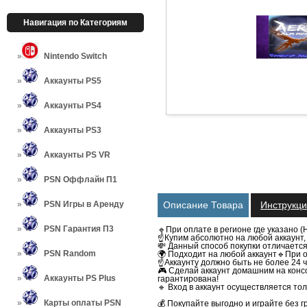
Навигация по Категориям
Nintendo Switch
Аккаунты PS5
Аккаунты PS4
Аккаунты PS3
Аккаунты PS VR
PSN Оффлайн П1
PSN Игры в Аренду
Описание Товара
Инструкц
PSN Гарантия П3
🔹При оплате в регионе где указано (
☝Купим абсолютно на любой аккаунт, 
💸 Данный способ покупки отличаетс
PSN Random
🌍 Подходит на любой аккаунт
🔹При о
☝️Аккаунту должно быть не более 24 ч
🎮 Сделай аккаунт домашним на консо
Аккаунты PS Plus
гарантирована!
🔹 Вход в аккаунт осуществляется тол
Карты оплаты PSN
💰 Покупайте выгодно и играйте без г