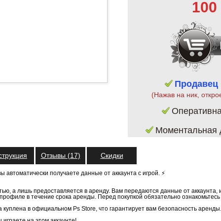
100
Продавец
(Нажав на ник, откро
Оперативн
Моментальная д
струкция
Отзывы (17)
Скидки
вы автоматически получаете данные от аккаунта с игрой. ⚡️
тью, а лишь предоставляется в аренду. Вам передаются данные от аккаунта,
м профиле в течение срока аренды. Перед покупкой обязательно ознакомьтесь
ра куплена в официальном Ps Store, что гарантирует вам безопасность аренды
 играете на этом аккаунте!