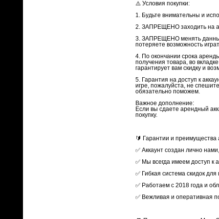
⚠️ Условия покупки:
1. Будьте внимательны и испо
2. ЗАПРЕЩЕНО заходить на ак
3. ЗАПРЕЩЕНО менять данные
потеряете возможность играт
4. По окончании срока аренды
получения товара, во вкладк
гарантирует вам скидку и во
5. Гарантия на доступ к акка
игре, пожалуйста, не спешит
обязательно поможем.
Важное дополнение:
Если вы сдаете арендный акк
покупку.
🔰 Гарантии и преимущества 
✅ Аккаунт создан лично нами
✅ Мы всегда имеем доступ к 
✅ Гибкая система скидок для
✅ Работаем с 2018 года и о
✅ Вежливая и оперативная п