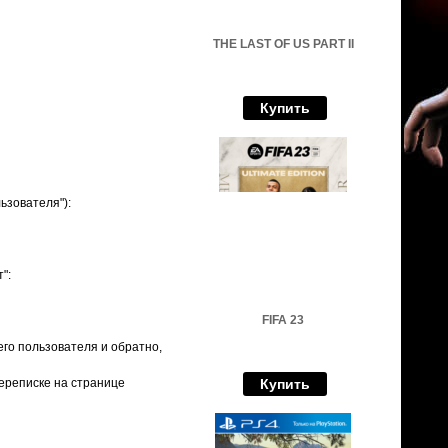
THE LAST OF US PART II
Купить
ьзователя"):
":
FIFA 23
его пользователя и обратно,
переписке на странице
Купить