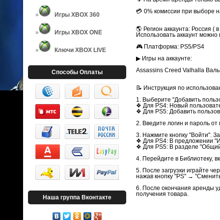
💳 0% комиссии при выборе на
Игры XBOX 360
🌎 Регион аккаунта: Россия ( в
Игры XBOX ONE
Использовать аккаунт можно 
🎮 Платформа: PS5/PS4
Ключи XBOX LIVE
▶ Игры на аккаунте:
Assassins Creed Valhalla Вал
Способы Оплаты
📝 Инструкция по использова
1. Выберите "Добавить польз
❖ Для PS4: Новый пользовате
❖ Для PS5: Добавить пользов
2. Введите логин и пароль от
3. Нажмите кнопку "Войти". 
❖ Для PS4: В предложении "И
❖ Для PS5: В разделе "Общий 
4. Перейдите в Библиотеку, в
5. После загрузки играйте ч
нажав кнопку "PS" → "Сменит
6. После окончания аренды у
получения товара.
Наша группа Вконтакте