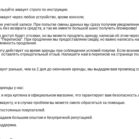
льзуйте аккаунт строго по инструкции.
каунт через любое устройство, кроме консоли;
 учетной записи. При попытке смены данных мы сразу получим уведомление,
ь без возврата средств, а так же имеете большой шанс получить блокировку!
 доступ будет отозван, но вы можете продлить аренду, написав об этом чере
е "Переписка". При продлении мы предоставляем скидку, но важно написать н
зможность продления.
унту действует на время аренды при соблюдении условий покупки. Если возник
е оставлять отрицательный отзыв. Напишите нам в переписке на странице по
аунт раньше, чем за 2 дня до окончания аренды, мы выдадим вам промокод с
аренды у нас:
, и игра куплена в официальном магазине, что гарантирует вам безопасность
аккаунту, и в случае проблем вы можете смело обратиться за помощью.
 постоянных покупателей.
бладаем большим опытом и безупречной репутацией.
оддержка.