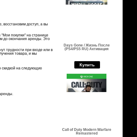
 восстановим доступ, а вы
з "Мои покупки" на странице
ам до окончания аренды. Это
Days Gone / Жизнь После
(PS4/PS5 RU) Активация
нут трудности при входе или в
лучения товара, и мы
Купить
о скидкой на следующую
 аренды.
Call of Duty Modern Warfare
Remastered