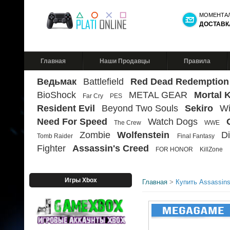
МОМЕНТА
ДОСТАВК
Главная
Наши Продавцы
Правила
Ведьмак
Battlefield
Red Dead Redemption
BioShock
METAL GEAR
Mortal 
Far Cry
PES
Resident Evil
Beyond Two Souls
Sekiro
Wi
Need For Speed
Watch Dogs
The Crew
WWE
Zombie
Wolfenstein
Di
Tomb Raider
Final Fantasy
Fighter
Assassin's Creed
FOR HONOR
KillZone
Игры Xbox
Главная
>
Купить Assassin