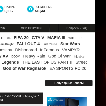
НИЗКИЕ
РЕГУЛЯРНЫЕ
ЦЕНЫ
АКЦИИ
 PSN
МОИ ПОКУПКИ
Вопросы - FAQ
FIFA 20
GTA V
MAFIA III
ЕН 1886
WITCHER
FALLOUT 4
Star Wars
ham Knight
Just Cause
estiny
Dishonored
InFamous
VAMPYR
y XV
Heavy Rain
God Of War
DOOM
Injustice
 Legends
THE LAST OF US PART II
Street
God of War Ragnarok
EA SPORTS FC 26
Популярные Товары
а (PS4/PS5/RU) Аренда 7
ей