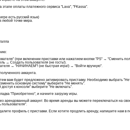
 этапе оплаты платежного сервиса "Lava", "FKassa".
 игре есть русский язык)
в любой точке мира.
ьгалла
нию:
ователя" (при включении приставки или нажатием кнопки "PS" → "Сменить пол
ль → Создать пользователя (не гость!).
ателя → "НАЧИНАЕМ"! (не быстрая игра!) → "Войти вручную".
 полученного аккаунта.
Затем вам будет предложено активировать приставку. Необходимо выбрать "Нет
зменить основную систему" выберите "Не менять".
доступ к консоли" выберите "Не включать".
кладка "Приобретено", и начните загрузку игры.
ерез арендованный аккаунт. Во время аренды вы можете переключаться на сво
ь пользователя".
далите профиль с приставки. Если хотите продлить аренду, напишите нам в 