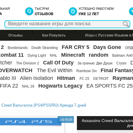
ЛЬНАЯ
ТЫСЯЧИ
УСПЕШНО РАБОТАЕМ
А
ОТЗЫВОВ
УЖЕ 12 ЛЕТ
Отзывы
Как Покупать
Игры с Русским Языком в
 2
FAR CRY 5
Days Gone
Borderlands
Death Stranding
ОРД
Kombat 11
Minecraft
random
Dying Light
NHL
Batman: Ark
tcher
Call Of Duty
D
The Division 2
За гранью: Две Души
Crysis
OVERWATCH
The Evil Within
Final Fantas
Rainbow Six
ablo III
Alien Isolation
Hitman
Rayman
FC 25
DETROIT
FIFA 22
Hogwarts Legacy
EA SPORTS FC 25
NHL 26
s Creed Вальгалла (PS4/PS5/RU) Аренда 7 дней
100 RUR
Assassins Creed Вальгалл
дн