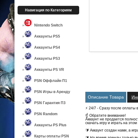
Навигация по Категориям
Nintendo Switch
Аккаунты PS5
Аккаунты PS4
Аккаунты PS3
Аккаунты PS VR
PSN Оффлайн П1
PSN Игры в Аренду
Описание Товара
Ин
PSN Гарантия П3
⚡️ 24/7 - Сразу после оплаты 
PSN Random
☝ Обратите внимание!
Аккаунт не продается полнос
скачать игру и играть на это
Аккаунты PS Plus
🔰 Аккаунт создан нами, а иг
Карты оплаты PSN
🔰 На время аренды только вы