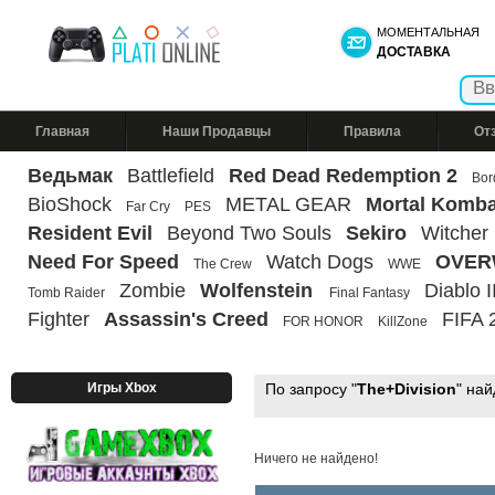
МОМЕНТАЛЬНАЯ
ДОСТАВКА
Главная
Наши Продавцы
Правила
От
Ведьмак
Battlefield
Red Dead Redemption 2
Bor
BioShock
METAL GEAR
Mortal Komba
Far Cry
PES
Resident Evil
Beyond Two Souls
Sekiro
Witcher
Need For Speed
Watch Dogs
OVER
The Crew
WWE
Zombie
Wolfenstein
Diablo II
Tomb Raider
Final Fantasy
Fighter
Assassin's Creed
FIFA 
FOR HONOR
KillZone
Игры Xbox
По запросу "
The+Division
" на
Ничего не найдено!