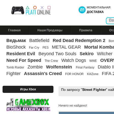
МОМЕНТАЛЬНАЯ
ДОСТАВКА
Главная
Наши Продавцы
Правила
От
Ведьмак
Battlefield
Red Dead Redemption 2
Bor
BioShock
METAL GEAR
Mortal Komba
Far Cry
PES
Resident Evil
Beyond Two Souls
Sekiro
Witcher
Need For Speed
Watch Dogs
OVER
The Crew
WWE
Zombie
Wolfenstein
Diablo II
Tomb Raider
Final Fantasy
Fighter
Assassin's Creed
FIFA 
FOR HONOR
KillZone
Игры Xbox
По запросу "
Street Fighter
" на
Ничего не найдено!