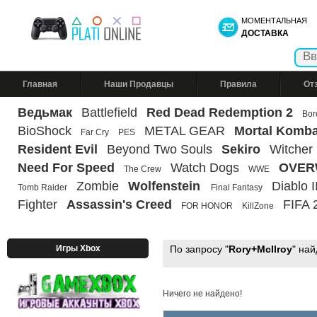
МОМЕНТАЛЬНАЯ
ДОСТАВКА
Главная
Наши Продавцы
Правила
От
Ведьмак
Battlefield
Red Dead Redemption 2
Bor
BioShock
METAL GEAR
Mortal Komba
Far Cry
PES
Resident Evil
Beyond Two Souls
Sekiro
Witcher
Need For Speed
Watch Dogs
OVER
The Crew
WWE
Zombie
Wolfenstein
Diablo II
Tomb Raider
Final Fantasy
Fighter
Assassin's Creed
FIFA 
FOR HONOR
KillZone
Игры Xbox
По запросу "
Rory+McIlroy
" на
Ничего не найдено!