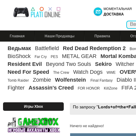
МОМЕНТАЛЬНАЯ
ДОСТАВКА
Главная
Наши Продавцы
Правила
От
Ведьмак
Battlefield
Red Dead Redemption 2
Bor
BioShock
METAL GEAR
Mortal Komba
Far Cry
PES
Resident Evil
Beyond Two Souls
Sekiro
Witcher
Need For Speed
Watch Dogs
OVER
The Crew
WWE
Zombie
Wolfenstein
Diablo II
Tomb Raider
Final Fantasy
Fighter
Assassin's Creed
FIFA 
FOR HONOR
KillZone
Игры Xbox
По запросу "
Lords+of+the+Fal
Ничего не найдено!