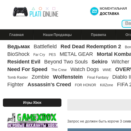
МОМЕНТАЛЬНАЯ
ДОСТАВКА
Главная
Наши Продавцы
Правила
От
Ведьмак
Battlefield
Red Dead Redemption 2
Bor
BioShock
METAL GEAR
Mortal Komba
Far Cry
PES
Resident Evil
Beyond Two Souls
Sekiro
Witcher
Need For Speed
Watch Dogs
OVER
The Crew
WWE
Zombie
Wolfenstein
Diablo II
Tomb Raider
Final Fantasy
Fighter
Assassin's Creed
FIFA 
FOR HONOR
KillZone
Игры Xbox
Запрос не должен быть короче 3 симв