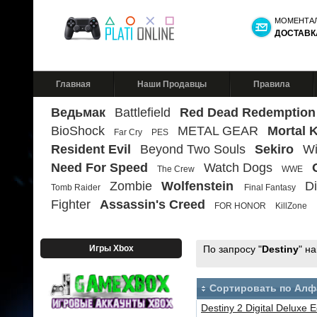
МОМЕНТА
ДОСТАВК
Главная
Наши Продавцы
Правила
Ведьмак
Battlefield
Red Dead Redemption
BioShock
METAL GEAR
Mortal 
Far Cry
PES
Resident Evil
Beyond Two Souls
Sekiro
Wi
Need For Speed
Watch Dogs
The Crew
WWE
Zombie
Wolfenstein
Di
Tomb Raider
Final Fantasy
Fighter
Assassin's Creed
FOR HONOR
KillZone
Игры Xbox
По запросу "
Destiny
" н
Сортировать по Алф
Destiny 2 Digital Deluxe