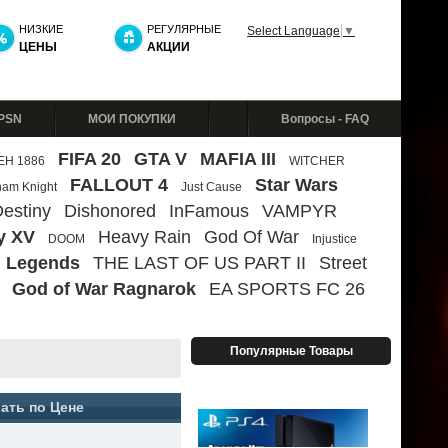
НИЗКИЕ
РЕГУЛЯРНЫЕ
Select Language
▼
ЦЕНЫ
АКЦИИ
 PSN
МОИ ПОКУПКИ
Вопросы - FAQ
FIFA 20
GTA V
MAFIA III
ЕН 1886
WITCHER
FALLOUT 4
Star Wars
ham Knight
Just Cause
estiny
Dishonored
InFamous
VAMPYR
y XV
Heavy Rain
God Of War
DOOM
Injustice
 Legends
THE LAST OF US PART II
Street
God of War Ragnarok
EA SPORTS FC 26
Популярные Товары
ать по Цене