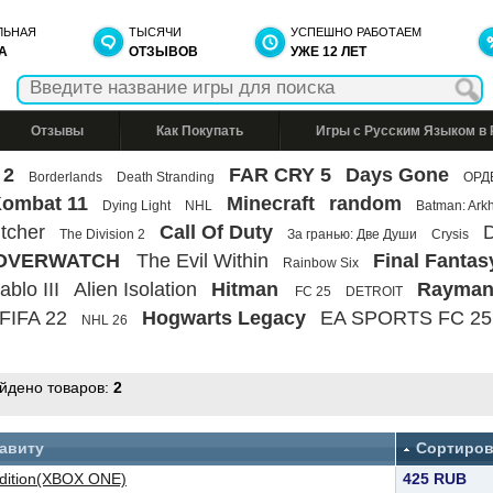
ЛЬНАЯ
ТЫСЯЧИ
УСПЕШНО РАБОТАЕМ
А
ОТЗЫВОВ
УЖЕ 12 ЛЕТ
Отзывы
Как Покупать
Игры с Русским Языком в
 2
FAR CRY 5
Days Gone
Borderlands
Death Stranding
ОРД
Kombat 11
Minecraft
random
Dying Light
NHL
Batman: Ark
tcher
Call Of Duty
D
The Division 2
За гранью: Две Души
Crysis
OVERWATCH
The Evil Within
Final Fantas
Rainbow Six
ablo III
Alien Isolation
Hitman
Rayman
FC 25
DETROIT
FIFA 22
Hogwarts Legacy
EA SPORTS FC 25
NHL 26
айдено товаров:
2
авиту
Сортиров
 Edition(XBOX ONE)
425 RUB