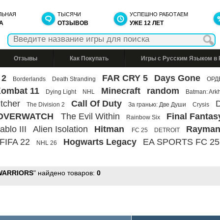
ЛЬНАЯ
ТЫСЯЧИ
УСПЕШНО РАБОТАЕМ
А
ОТЗЫВОВ
УЖЕ 12 ЛЕТ
Отзывы
Как Покупать
Игры с Русским Языком в
 2
FAR CRY 5
Days Gone
Borderlands
Death Stranding
ОРД
Kombat 11
Minecraft
random
Dying Light
NHL
Batman: Ark
tcher
Call Of Duty
D
The Division 2
За гранью: Две Души
Crysis
OVERWATCH
The Evil Within
Final Fantas
Rainbow Six
ablo III
Alien Isolation
Hitman
Rayman
FC 25
DETROIT
FIFA 22
Hogwarts Legacy
EA SPORTS FC 25
NHL 26
WARRIORS
" найдено товаров:
0