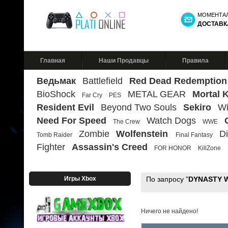
МОМЕНТА
ДОСТАВК
Главная
Наши Продавцы
Правила
Ведьмак
Battlefield
Red Dead Redemption
BioShock
METAL GEAR
Mortal 
Far Cry
PES
Resident Evil
Beyond Two Souls
Sekiro
Wi
Need For Speed
Watch Dogs
The Crew
WWE
Zombie
Wolfenstein
Di
Tomb Raider
Final Fantasy
Fighter
Assassin's Creed
FOR HONOR
KillZone
Игры Xbox
По запросу "
DYNASTY 
Ничего не найдено!