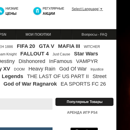
НИЗКИЕ
РЕГУЛЯРНЫЕ
Select Language
▼
ЦЕНЫ
АКЦИИ
 PSN
МОИ ПОКУПКИ
Вопросы - FAQ
FIFA 20
GTA V
MAFIA III
ЕН 1886
WITCHER
FALLOUT 4
Star Wars
ham Knight
Just Cause
estiny
Dishonored
InFamous
VAMPYR
y XV
Heavy Rain
God Of War
DOOM
Injustice
 Legends
THE LAST OF US PART II
Street
God of War Ragnarok
EA SPORTS FC 26
Популярные Товары
АРЕНДА ИГР PS4