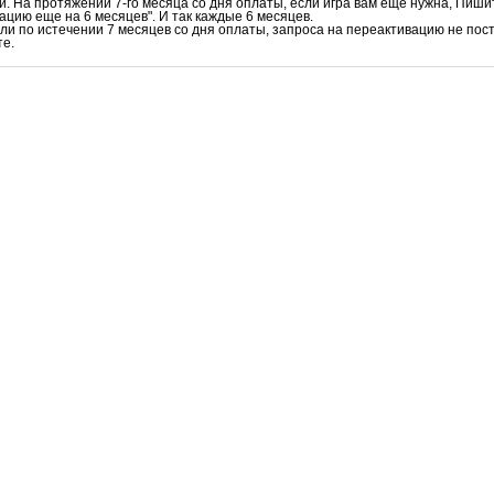
и. На протяжении 7-го месяца со дня оплаты, если игра вам еще нужна, Пишит
ацию еще на 6 месяцев". И так каждые 6 месяцев.
ли по истечении 7 месяцев со дня оплаты, запроса на переактивацию не пост
те.