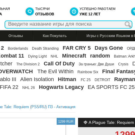
ЛЬНАЯ
ТЫСЯЧИ
УСПЕШНО РАБОТАЕМ
А
ОТЗЫВОВ
УЖЕ 12 ЛЕТ
Отзывы
Как Покупать
Игры с Русским Языком в
 2
FAR CRY 5
Days Gone
Borderlands
Death Stranding
ОРД
Kombat 11
Minecraft
random
Dying Light
NHL
Batman: Ark
tcher
Call Of Duty
D
The Division 2
За гранью: Две Души
Crysis
OVERWATCH
The Evil Within
Final Fantas
Rainbow Six
ablo III
Alien Isolation
Hitman
Rayman
FC 25
DETROIT
FIFA 22
Hogwarts Legacy
EA SPORTS FC 25
NHL 26
ue Tale: Requiem (PS5/RU) П3 - Активация
1299 RUR
🍓 A Plague Tale: Requiem
129