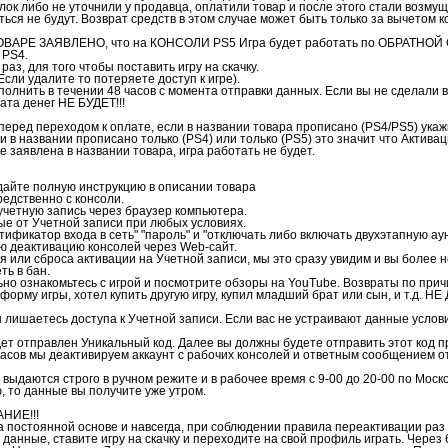
лок либо не уточнили у продавца, оплатили товар и после этого стали возмуща
ься не будут. Возврат средств в этом случае может быть только за вычетом 
ОВАРЕ ЗАЯВЛЕНО, что на КОНСОЛИ PS5 Игра будет работать по ОБРАТНО
 PS4.
 раз, для того чтобы поставить игру на скачку.
(Если удалите то потеряете доступ к игре).
ыполнить в течении 48 часов с момента отправки данных. Если вы не сделали 
ата денег НЕ БУДЕТ!!!
перед переходом к оплате, если в названии товара прописано (PS4/PS5) укаж
 в названии прописано только (PS4) или только (PS5) это значит что Активац
не заявлена в названии товара, игра работать не будет.
дайте полную инструкцию в описании товара
редственно с консоли.
четную запись через браузер компьютера.
 от Учетной записи при любых условиях.
фикатор входа в сеть" "пароль" и "отключать либо включать двухэтапную а
 деактивацию консолей через Web-сайт.
 или сброса активации на Учетной записи, мы это сразу увидим и вы более н
ь в бан.
ьно ознакомьтесь с игрой и посмотрите обзоры на YouTube. Возвраты по прич
форму игры, хотел купить другую игру, купил младший брат или сын, и т.д. Н
 лишаетесь доступа к Учетной записи. Если вас не устраивают данные условия
ет отправлен Уникальный код. Далее вы должны будете отправить этот код 
3 часов мы деактивируем аккаунт с рабочих консолей и ответным сообщением 
выдаются строго в ручном режите и в рабочее время с 9-00 до 20-00 по Моск
, то данные вы получите уже утром.
НИЕ!!!
а постоянной основе и навсегда, при соблюдении правила переактивации раз 
 данные, ставите игру на скачку и переходите на свой профиль играть. Через