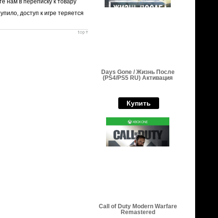
е нам в переписку к товару
упило, доступ к игре теряется
Days Gone / Жизнь После
(PS4/PS5 RU) Активация
Купить
Call of Duty Modern Warfare
Remastered