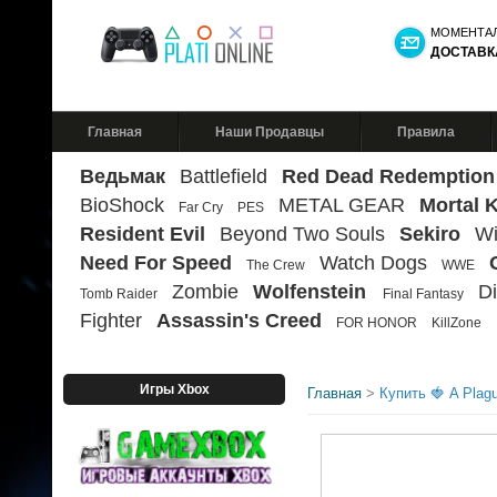
МОМЕНТА
ДОСТАВК
Главная
Наши Продавцы
Правила
Ведьмак
Battlefield
Red Dead Redemption
BioShock
METAL GEAR
Mortal 
Far Cry
PES
Resident Evil
Beyond Two Souls
Sekiro
Wi
Need For Speed
Watch Dogs
The Crew
WWE
Zombie
Wolfenstein
Di
Tomb Raider
Final Fantasy
Fighter
Assassin's Creed
FOR HONOR
KillZone
Игры Xbox
Главная
>
Купить 🍓 A Plag