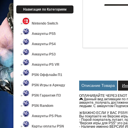
Навигация по Категориям
Nintendo Switch
Аккаунты PS5
Аккаунты PS4
Аккаунты PS3
Аккаунты PS VR
PSN Оффлайн П1
PSN Игры в Аренду
Описание Товара
Ин
PSN Гарантия П3
ОПЛАЧИВАЙТЕ ЧЕРЕЗ ENOT
🎮 Данный вид активации по
аккаунте, получать достижен
PSN Random
людьми. С аккаунтом Подписк
🚨ВАЖНО ЕСЛИ У ВАС PS5!!!
Аккаунты PS Plus
Вы покупаете не Версию игры
- Порой покупатель путает, п
"Версия игры для PS5" это р
Карты оплаты PSN
- Наличие именно ВЕРСИИ ИГ