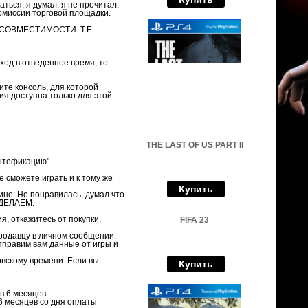
ться, я думал, я не прочитал,
комиссии торговой площадки.
Й СОВМЕСТИМОСТИ. Т.Е.
вход в отведенное время, то
ите консоль, для которой
ия доступна только для этой
THE LAST OF US PART II
унтефикацию"
е сможете играть и к тому же
Купить
ине: Не понравилась, думал что
Е ДЕЛАЕМ.
, откажитесь от покупки.
FIFA 23
продавцу в личном сообщении.
отправим вам данные от игры и
овскому времени. Если вы
Купить
в 6 месяцев.
 6 месяцев со дня оплаты