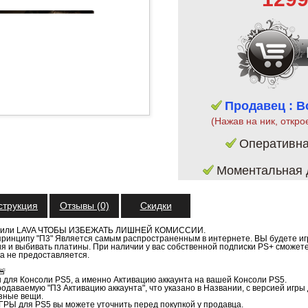
Продавец : 
(Нажав на ник, откро
Оперативн
Моментальная д
струкция
Отзывы (0)
Скидки
 или LAVA ЧТОБЫ ИЗБЕЖАТЬ ЛИШНЕЙ КОМИССИИ.
 принципу "П3" Является самым распространенным в интернете. ВЫ будете
ия и выбивать платины. При наличии у вас собственной подписки PS+ сможете
а не предоставляется.
🚨
 для Консоли PS5, а именно Активацию аккаунта на вашей Консоли PS5.
родаваемую "П3 Активацию аккаунта", что указано в Названии, с версией игры 
азные вещи.
РЫ для PS5 вы можете уточнить перед покупкой у продавца.