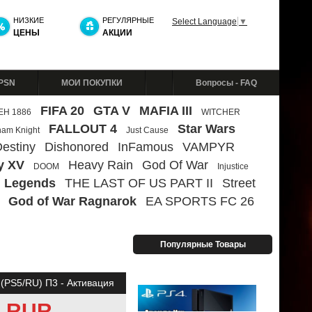
НИЗКИЕ
РЕГУЛЯРНЫЕ
Select Language
▼
ЦЕНЫ
АКЦИИ
 PSN
МОИ ПОКУПКИ
Вопросы - FAQ
FIFA 20
GTA V
MAFIA III
ЕН 1886
WITCHER
FALLOUT 4
Star Wars
ham Knight
Just Cause
estiny
Dishonored
InFamous
VAMPYR
y XV
Heavy Rain
God Of War
DOOM
Injustice
 Legends
THE LAST OF US PART II
Street
God of War Ragnarok
EA SPORTS FC 26
Популярные Товары
 (PS5/RU) П3 - Активация
9 RUR