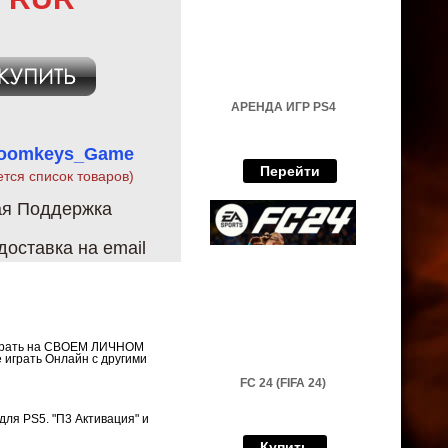
АРЕНДА ИГР PS4
Boomkeys_Game
Перейти
ется список товаров)
ая Поддержка
оставка на email
 играть на СВОЕМ ЛИЧНОМ
 играть Онлайн с другими
FC 24 (FIFA 24)
для PS5. "П3 Активация" и
Купить