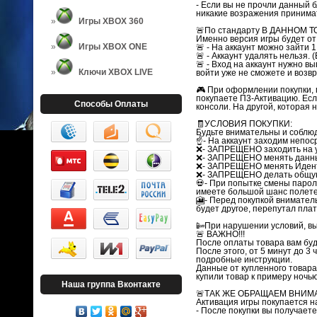
- Если вы не прочли данный б
никакие возражения принимат
Игры XBOX 360
🚨По стандарту В ДАННОМ Т
Именно версия игры будет от
Игры XBOX ONE
🚨 - На аккаунт можно зайти 1
🚨 - Аккаунт удалять нельзя. 
🚨 - Вход на аккаунт нужно в
Ключи XBOX LIVE
войти уже не сможете и возвр
🎮 При оформлении покупки, 
покупаете П3-Активацию. Если
Способы Оплаты
консоли. На другой, которая 
🧾УСЛОВИЯ ПОКУПКИ:
Будьте внимательны и соблю
☝- На аккаунт заходим непос
❌- ЗАПРЕЩЕНО заходить на у
❌- ЗАПРЕЩЕНО менять данные
❌- ЗАПРЕЩЕНО менять Иденти
❌- ЗАПРЕЩЕНО делать общую
💀- При попытке смены пароля
имеете большой шанс полетет
🎦- Перед покупкой внимател
будет другое, перепутал плат
📴При нарушении условий, вы
🚨 ВАЖНО!!!
После оплаты товара вам буд
После этого, от 5 минут до 
подробные инструкции.
Данные от купленного товара 
купили товар к примеру ночью
Наша группа Вконтакте
🚨ТАК ЖЕ ОБРАЩАЕМ ВНИМА
Активация игры покупается н
- После покупки вы получаете