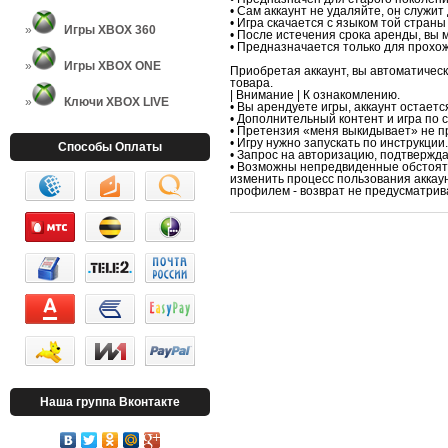
• Сам аккаунт не удаляйте, он служит
• Игра скачается с языком той страны
Игры XBOX 360
• После истечения срока аренды, вы 
• Предназначается только для прохо
Игры XBOX ONE
Приобретая аккаунт, вы автоматичес
товара.
| Внимание | К ознакомлению.
Ключи XBOX LIVE
• Вы арендуете игры, аккаунт остаетс
• Дополнительный контент и игра по
• Претензия «меня выкидывает» не пр
• Игру нужно запускать по инструкци
Способы Оплаты
• Запрос на авторизацию, подтвержда
• Возможны непредвиденные обстояте
изменить процесс пользования аккау
профилем - возврат не предусматрив
Наша группа Вконтакте