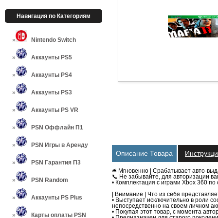
Навигация по Категориям
Nintendo Switch
Аккаунты PS5
Аккаунты PS4
Аккаунты PS3
Аккаунты PS VR
PSN Оффлайн П1
PSN Игры в Аренду
Описание Товара
Инструкц
PSN Гарантия П3
🛎 Мгновенно | Срабатывает авто-вы
📞 Не забывайте, для авторизации ва
PSN Random
• Комплектация с играми Xbox 360 по о
| Внимание | Что из себя представляе
Аккаунты PS Plus
• Выступает исключительно в роли сос
непосредственно на своем личном акк
• Покупая этот товар, с момента авто
Карты оплаты PSN
• Предназначен для старого поколени