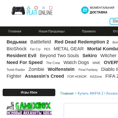
МОМЕНТАЛЬНАЯ
ДОСТАВКА
Главная
Наши Продавцы
Правила
От
Ведьмак
Battlefield
Red Dead Redemption 2
Bor
BioShock
METAL GEAR
Mortal Komba
Far Cry
PES
Resident Evil
Beyond Two Souls
Sekiro
Witcher
Need For Speed
Watch Dogs
OVER
The Crew
WWE
Zombie
Wolfenstein
Diablo II
Tomb Raider
Final Fantasy
Fighter
Assassin's Creed
FIFA 
FOR HONOR
KillZone
Игры Xbox
Главная
>
Купить MAFIA 2 / Assass