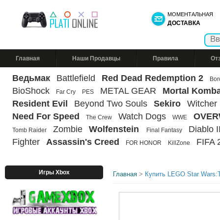
МОМЕНТАЛЬНАЯ
ДОСТАВКА
Главная
Наши Продавцы
Правила
От
Ведьмак
Battlefield
Red Dead Redemption 2
Bor
BioShock
METAL GEAR
Mortal Komba
Far Cry
PES
Resident Evil
Beyond Two Souls
Sekiro
Witcher
Need For Speed
Watch Dogs
OVER
The Crew
WWE
Zombie
Wolfenstein
Diablo II
Tomb Raider
Final Fantasy
Fighter
Assassin's Creed
FIFA 
FOR HONOR
KillZone
Игры Xbox
Главная
>
Купить LEGO Star Wars:T