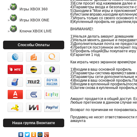
3)Если просит код нажимаем далее и
4)Параметры входа и безопасности-с
Игры XBOX 360
5)Заходим в "Мои игры и приложения"
6)Листаем вправо,находим купленную 
7)Играть только со своего основного
Игры XBOX ONE
8)Купленный профиль не удаляем,пр
ВНИМАНИЕ!:
Ключи XBOX LIVE
1)Нельзя делать аккаунт домашним
2)Нельзя менять данные и передават
3)Дополнительная почта не предост
Способы Оплаты
4)Требуется постоянное интернет п
5)Профиль общий(Вы покупаете игру 
6)Гарантия 1 год
Как играть через экранное время(при
1)Входим в ваш основной профиль
2)Параметры-система-время(ставим л
3)Параметры сети-дополнительные н
4)Входим в ваш основной профиль.Па
5)Входим в купленный профиль(после
6)Затем снова в купленный профиль,к
Аккаунт продается в общий доступ. Ес
Любые претензии в данном случае н
Возврат по причинам не понравилась 
Продавец не несет ответственности 
аккаунта
Наша группа Вконтакте