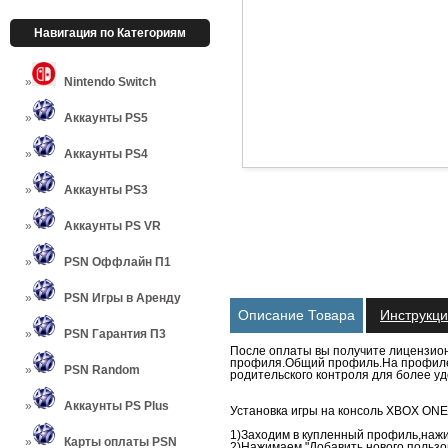
Навигация по Категориям
Nintendo Switch
Аккаунты PS5
Аккаунты PS4
Аккаунты PS3
Аккаунты PS VR
PSN Оффлайн П1
PSN Игры в Аренду
Описание Товара
Инструкц
PSN Гарантия П3
После оплаты вы получите лицензионн
профиля.Общий профиль.На профиле д
PSN Random
родительского контроля для более уд
Аккаунты PS Plus
Установка игры на консоль XBOX ONE
1)Заходим в купленный профиль,наж
Карты оплаты PSN
2)Нажимаем "Добавить нового пользо