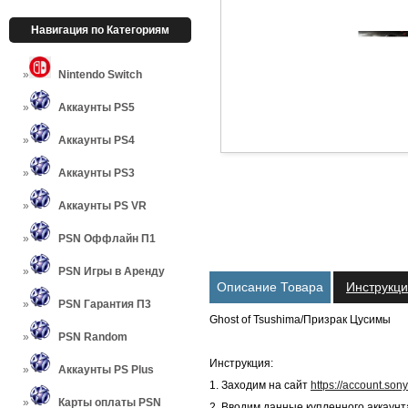
Навигация по Категориям
Nintendo Switch
Аккаунты PS5
Аккаунты PS4
Аккаунты PS3
Аккаунты PS VR
PSN Оффлайн П1
PSN Игры в Аренду
Описание Товара
Инструкц
PSN Гарантия П3
Ghost of Tsushima/Призрак Цусимы
PSN Random
Инструкция:
Аккаунты PS Plus
1. Заходим на сайт
https://account.son
Карты оплаты PSN
2. Вводим данные купленного аккаунта