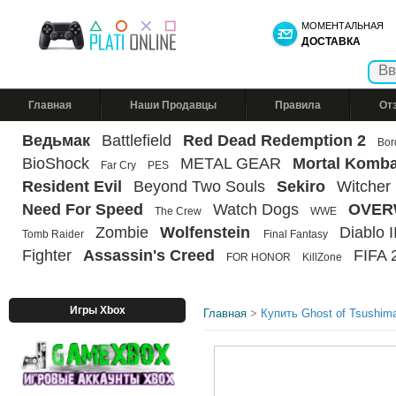
МОМЕНТАЛЬНАЯ
ДОСТАВКА
Главная
Наши Продавцы
Правила
От
Ведьмак
Battlefield
Red Dead Redemption 2
Bor
BioShock
METAL GEAR
Mortal Komba
Far Cry
PES
Resident Evil
Beyond Two Souls
Sekiro
Witcher
Need For Speed
Watch Dogs
OVER
The Crew
WWE
Zombie
Wolfenstein
Diablo II
Tomb Raider
Final Fantasy
Fighter
Assassin's Creed
FIFA 
FOR HONOR
KillZone
Игры Xbox
Главная
>
Купить Ghost of Tsush