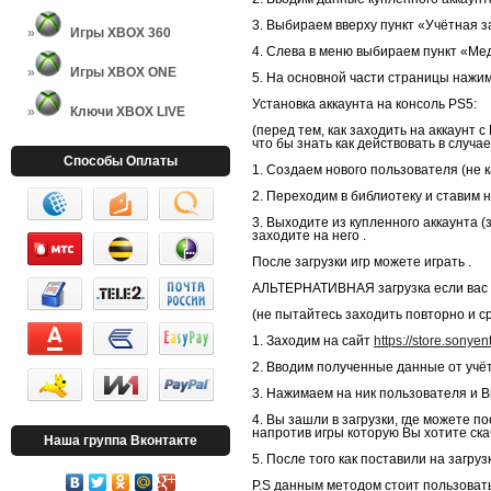
3. Выбираем вверху пункт «Учётная з
Игры XBOX 360
4. Слева в меню выбираем пункт «Мед
Игры XBOX ONE
5. На основной части страницы нажима
Установка аккаунта на консоль PS5:
Ключи XBOX LIVE
(перед тем, как заходить на аккаунт
что бы знать как действовать в случае
Способы Оплаты
1. Создаем нового пользователя (не
2. Переходим в библиотеку и ставим н
3. Выходите из купленного аккаунта 
заходите на него .
После загрузки игр можете играть .
АЛЬТЕРНАТИВНАЯ загрузка если вас в
(не пытайтесь заходить повторно и 
1. Заходим на сайт
https://store.sonye
2. Вводим полученные данные от учёт
3. Нажимаем на ник пользователя и 
4. Вы зашли в загрузки, где можете п
напротив игры которую Вы хотите ска
Наша группа Вконтакте
5. После того как поставили на загруз
P.S данным методом стоит пользовать