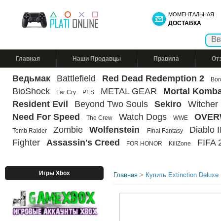
МОМЕНТАЛЬНАЯ
ДОСТАВКА
Главная
Наши Продавцы
Правила
От
Ведьмак
Battlefield
Red Dead Redemption 2
Bor
BioShock
METAL GEAR
Mortal Komba
Far Cry
PES
Resident Evil
Beyond Two Souls
Sekiro
Witcher
Need For Speed
Watch Dogs
OVER
The Crew
WWE
Zombie
Wolfenstein
Diablo II
Tomb Raider
Final Fantasy
Fighter
Assassin's Creed
FIFA 
FOR HONOR
KillZone
Игры Xbox
Главная
>
Купить Extinction Deluxe