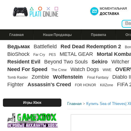
МОМЕНТАЛЬНАЯ
ДОСТАВКА
Главная
Наши Продавцы
Правила
От
Ведьмак
Battlefield
Red Dead Redemption 2
Bor
BioShock
METAL GEAR
Mortal Komba
Far Cry
PES
Resident Evil
Beyond Two Souls
Sekiro
Witcher
Need For Speed
Watch Dogs
OVER
The Crew
WWE
Zombie
Wolfenstein
Diablo II
Tomb Raider
Final Fantasy
Fighter
Assassin's Creed
FIFA 
FOR HONOR
KillZone
Игры Xbox
Главная
>
Купить Sea of Thieves| 