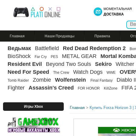
МОМЕНТАЛЬНАЯ
ДОСТАВКА
Главная
Наши Продавцы
Правила
От
Ведьмак
Battlefield
Red Dead Redemption 2
Bor
BioShock
METAL GEAR
Mortal Komba
Far Cry
PES
Resident Evil
Beyond Two Souls
Sekiro
Witcher
Need For Speed
Watch Dogs
OVER
The Crew
WWE
Zombie
Wolfenstein
Diablo II
Tomb Raider
Final Fantasy
Fighter
Assassin's Creed
FIFA 
FOR HONOR
KillZone
Игры Xbox
Главная
>
Купить Forza Horizon 3 |