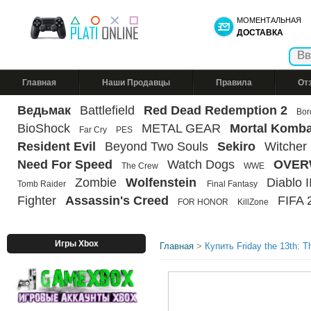
МОМЕНТАЛЬНАЯ
ДОСТАВКА
Главная
Наши Продавцы
Правила
От
Ведьмак
Battlefield
Red Dead Redemption 2
Bor
BioShock
METAL GEAR
Mortal Komba
Far Cry
PES
Resident Evil
Beyond Two Souls
Sekiro
Witcher
Need For Speed
Watch Dogs
OVER
The Crew
WWE
Zombie
Wolfenstein
Diablo II
Tomb Raider
Final Fantasy
Fighter
Assassin's Creed
FIFA 
FOR HONOR
KillZone
Игры Xbox
Главная
>
Купить Friday the 13th: 