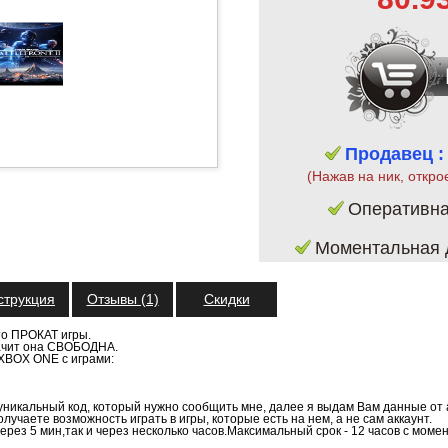
Продавец :
(Нажав на ник, откро
Оперативн
Моментальная д
струкция
Отзывы (1)
Скидки
то ПРОКАТ игры.
начит она СВОБОДНА.
 XBOX ONE c играми:
никальный код, который нужно сообщить мне, далее я выдам Вам данные от 
лучаете возможность играть в игры, которые есть на нем, а не сам аккаунт.
ерез 5 мин,так и через несколько часов.Максимальный срок - 12 часов с моме