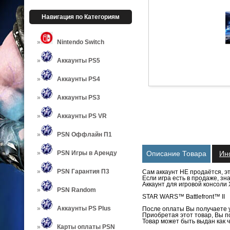
Навигация по Категориям
Nintendo Switch
Аккаунты PS5
Аккаунты PS4
Аккаунты PS3
Аккаунты PS VR
PSN Оффлайн П1
PSN Игры в Аренду
Описание Товара
Ин
PSN Гарантия П3
Сам аккаунт НЕ продаётся, э
Если игра есть в продаже, з
Аккаунт для игровой консоли
PSN Random
STAR WARS™ Battlefront™ II
Аккаунты PS Plus
После оплаты Вы получаете у
Приобретая этот товар, Вы по
Товар может быть выдан как ч
Карты оплаты PSN