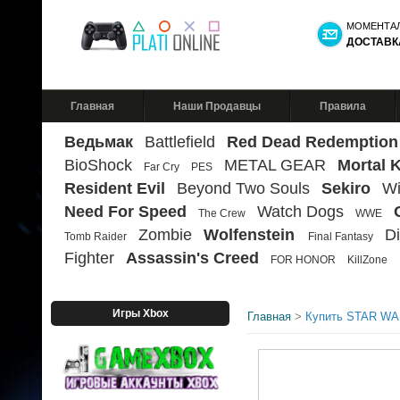
МОМЕНТА
ДОСТАВК
Главная
Наши Продавцы
Правила
Ведьмак
Battlefield
Red Dead Redemption
BioShock
METAL GEAR
Mortal 
Far Cry
PES
Resident Evil
Beyond Two Souls
Sekiro
Wi
Need For Speed
Watch Dogs
The Crew
WWE
Zombie
Wolfenstein
Di
Tomb Raider
Final Fantasy
Fighter
Assassin's Creed
FOR HONOR
KillZone
Игры Xbox
Главная
>
Купить STAR WAR