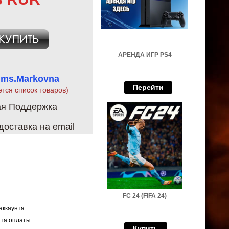
АРЕНДА ИГР PS4
 ms.Markovna
Перейти
ется список товаров)
ая Поддержка
оставка на email
FC 24 (FIFA 24)
аккаунта.
нта оплаты.
Купить