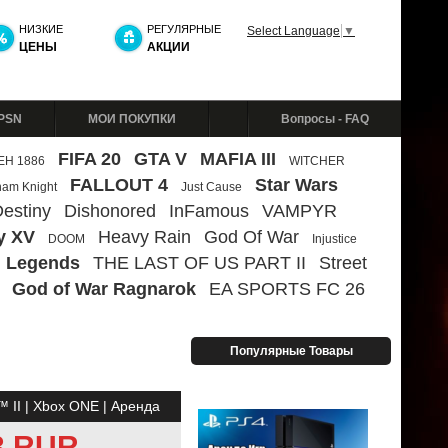
НИЗКИЕ
РЕГУЛЯРНЫЕ
Select Language
▼
ЦЕНЫ
АКЦИИ
 PSN
МОИ ПОКУПКИ
Вопросы - FAQ
FIFA 20
GTA V
MAFIA III
ЕН 1886
WITCHER
FALLOUT 4
Star Wars
ham Knight
Just Cause
estiny
Dishonored
InFamous
VAMPYR
y XV
Heavy Rain
God Of War
DOOM
Injustice
 Legends
THE LAST OF US PART II
Street
God of War Ragnarok
EA SPORTS FC 26
Популярные Товары
 II | Xbox ONE | Аренда
3 RUR