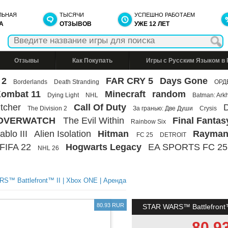
ЛЬНАЯ
ТЫСЯЧИ
УСПЕШНО РАБОТАЕМ
А
ОТЗЫВОВ
УЖЕ 12 ЛЕТ
Отзывы
Как Покупать
Игры с Русским Языком в
 2
FAR CRY 5
Days Gone
Borderlands
Death Stranding
ОРД
Kombat 11
Minecraft
random
Dying Light
NHL
Batman: Ark
tcher
Call Of Duty
D
The Division 2
За гранью: Две Души
Crysis
OVERWATCH
The Evil Within
Final Fantas
Rainbow Six
ablo III
Alien Isolation
Hitman
Rayman
FC 25
DETROIT
FIFA 22
Hogwarts Legacy
EA SPORTS FC 25
NHL 26
S™ Battlefront™ II | Xbox ONE | Аренда
80.93 RUR
STAR WARS™ Battlefront™
80.9