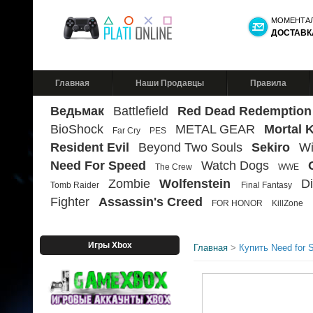
МОМЕНТА
ДОСТАВК
Главная
Наши Продавцы
Правила
Ведьмак
Battlefield
Red Dead Redemption
BioShock
METAL GEAR
Mortal 
Far Cry
PES
Resident Evil
Beyond Two Souls
Sekiro
Wi
Need For Speed
Watch Dogs
The Crew
WWE
Zombie
Wolfenstein
Di
Tomb Raider
Final Fantasy
Fighter
Assassin's Creed
FOR HONOR
KillZone
Игры Xbox
Главная
>
Купить Need for