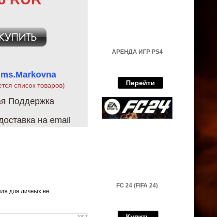
АРЕНДА ИГР PS4
 ms.Markovna
Перейти
ется список товаров)
ая Поддержка
оставка на email
FC 24 (FIFA 24)
иля для личных не
Купить