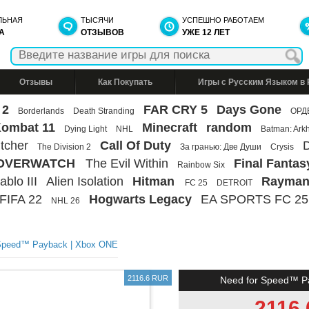
ЛЬНАЯ
ТЫСЯЧИ
УСПЕШНО РАБОТАЕМ
А
ОТЗЫВОВ
УЖЕ 12 ЛЕТ
Отзывы
Как Покупать
Игры с Русским Языком в
 2
FAR CRY 5
Days Gone
Borderlands
Death Stranding
ОРД
Kombat 11
Minecraft
random
Dying Light
NHL
Batman: Ark
tcher
Call Of Duty
D
The Division 2
За гранью: Две Души
Crysis
OVERWATCH
The Evil Within
Final Fantas
Rainbow Six
ablo III
Alien Isolation
Hitman
Rayman
FC 25
DETROIT
FIFA 22
Hogwarts Legacy
EA SPORTS FC 25
NHL 26
 Speed™ Payback | Xbox ONE
2116.6 RUR
Need for Speed™ P
2116