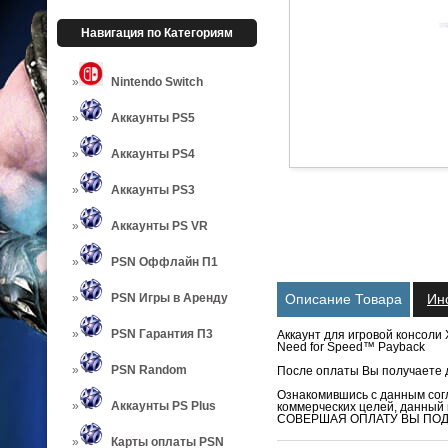
Навигация по Категориям
Nintendo Switch
Аккаунты PS5
Аккаунты PS4
Аккаунты PS3
Аккаунты PS VR
PSN Оффлайн П1
PSN Игры в Аренду
Описание Товара
Ин
PSN Гарантия П3
Аккаунт для игровой консоли
Need for Speed™ Payback
PSN Random
После оплаты Вы получаете д
Ознакомившись с данным согл
Аккаунты PS Plus
коммерческих целей, данный
СОВЕРШАЯ ОПЛАТУ ВЫ ПОД
Карты оплаты PSN