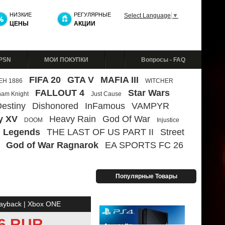
НИЗКИЕ
РЕГУЛЯРНЫЕ
Select Language
▼
ЦЕНЫ
АКЦИИ
 PSN
МОИ ПОКУПКИ
Вопросы - FAQ
FIFA 20
GTA V
MAFIA III
ЕН 1886
WITCHER
FALLOUT 4
Star Wars
ham Knight
Just Cause
estiny
Dishonored
InFamous
VAMPYR
y XV
Heavy Rain
God Of War
DOOM
Injustice
 Legends
THE LAST OF US PART II
Street
God of War Ragnarok
EA SPORTS FC 26
Популярные Товары
ayback | Xbox ONE
.6 RUR