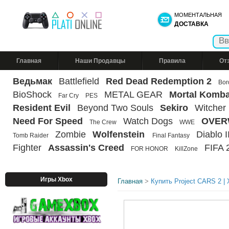
МОМЕНТАЛЬНАЯ
ДОСТАВКА
Главная
Наши Продавцы
Правила
От
Ведьмак
Battlefield
Red Dead Redemption 2
Bor
BioShock
METAL GEAR
Mortal Komba
Far Cry
PES
Resident Evil
Beyond Two Souls
Sekiro
Witcher
Need For Speed
Watch Dogs
OVER
The Crew
WWE
Zombie
Wolfenstein
Diablo II
Tomb Raider
Final Fantasy
Fighter
Assassin's Creed
FIFA 
FOR HONOR
KillZone
Игры Xbox
Главная
>
Купить Project CARS 2 |