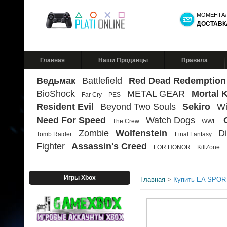
МОМЕНТА
ДОСТАВК
Главная
Наши Продавцы
Правила
Ведьмак
Battlefield
Red Dead Redemption
BioShock
METAL GEAR
Mortal 
Far Cry
PES
Resident Evil
Beyond Two Souls
Sekiro
Wi
Need For Speed
Watch Dogs
The Crew
WWE
Zombie
Wolfenstein
Di
Tomb Raider
Final Fantasy
Fighter
Assassin's Creed
FOR HONOR
KillZone
Игры Xbox
Главная
>
Купить EA SPOR