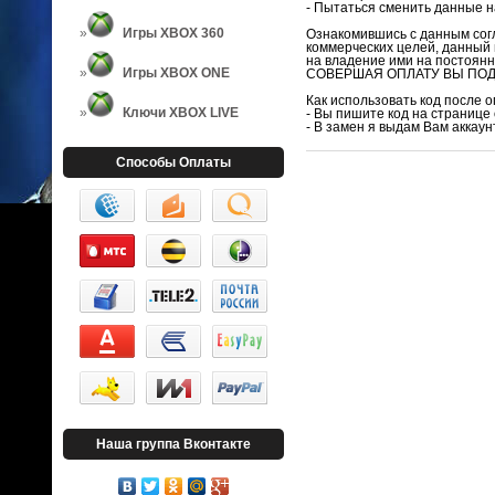
- Пытаться сменить данные н
Игры XBOX 360
Ознакомившись с данным согл
коммерческих целей, данный 
на владение ими на постоянн
Игры XBOX ONE
СОВЕРШАЯ ОПЛАТУ ВЫ ПОД
Как использовать код после 
Ключи XBOX LIVE
- Вы пишите код на странице
- В замен я выдам Вам аккау
Способы Оплаты
Наша группа Вконтакте