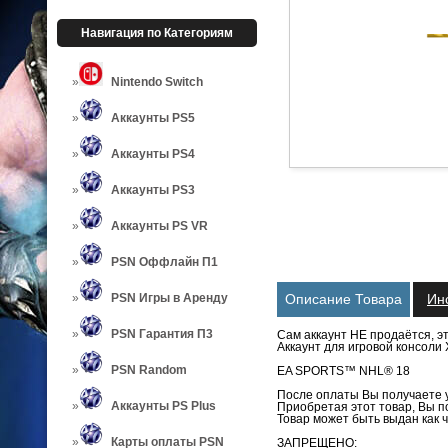
Навигация по Категориям
Nintendo Switch
Аккаунты PS5
Аккаунты PS4
Аккаунты PS3
Аккаунты PS VR
PSN Оффлайн П1
PSN Игры в Аренду
Описание Товара
Ин
PSN Гарантия П3
Сам аккаунт НЕ продаётся, э
Аккаунт для игровой консоли
PSN Random
EA SPORTS™ NHL® 18
После оплаты Вы получаете у
Аккаунты PS Plus
Приобретая этот товар, Вы по
Товар может быть выдан как ч
Карты оплаты PSN
ЗАПРЕЩЕНО: