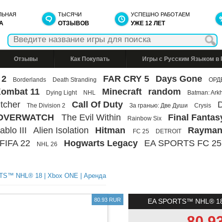
ЛЬНАЯ
ТЫСЯЧИ
УСПЕШНО РАБОТАЕМ
А
ОТЗЫВОВ
УЖЕ 12 ЛЕТ
Отзывы
Как Покупать
Игры с Русским Языком в
 2
FAR CRY 5
Days Gone
Borderlands
Death Stranding
ОРД
Kombat 11
Minecraft
random
Dying Light
NHL
Batman: Ark
tcher
Call Of Duty
D
The Division 2
За гранью: Две Души
Crysis
OVERWATCH
The Evil Within
Final Fantas
Rainbow Six
ablo III
Alien Isolation
Hitman
Rayman
FC 25
DETROIT
FIFA 22
Hogwarts Legacy
EA SPORTS FC 25
NHL 26
TS™ NHL® 18 | Xbox ONE | Аренда
80.93 RUR
EA SPORTS™ NHL® 18 
80.9