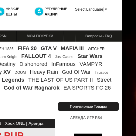
НИЗКИЕ
РЕГУЛЯРНЫЕ
Select Language
▼
ЦЕНЫ
АКЦИИ
 PSN
МОИ ПОКУПКИ
Вопросы - FAQ
FIFA 20
GTA V
MAFIA III
ЕН 1886
WITCHER
FALLOUT 4
Star Wars
ham Knight
Just Cause
estiny
Dishonored
InFamous
VAMPYR
y XV
Heavy Rain
God Of War
DOOM
Injustice
 Legends
THE LAST OF US PART II
Street
God of War Ragnarok
EA SPORTS FC 26
Популярные Товары
АРЕНДА ИГР PS4
| Xbox ONE | Аренда
3 RUR