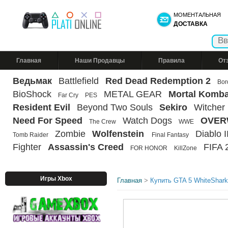
МОМЕНТАЛЬНАЯ
ДОСТАВКА
Главная
Наши Продавцы
Правила
От
Ведьмак
Battlefield
Red Dead Redemption 2
Bor
BioShock
METAL GEAR
Mortal Komba
Far Cry
PES
Resident Evil
Beyond Two Souls
Sekiro
Witcher
Need For Speed
Watch Dogs
OVER
The Crew
WWE
Zombie
Wolfenstein
Diablo II
Tomb Raider
Final Fantasy
Fighter
Assassin's Creed
FIFA 
FOR HONOR
KillZone
Игры Xbox
Главная
>
Купить GTA 5 WhiteShark 