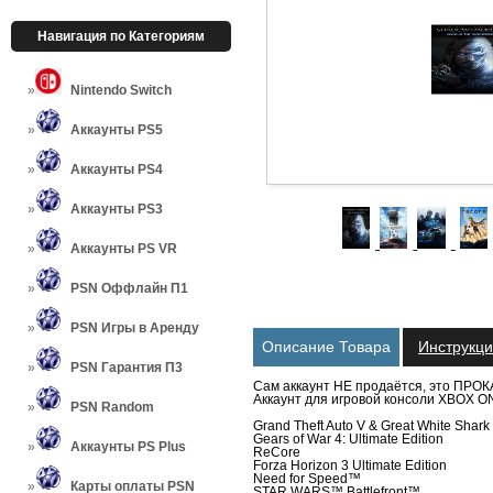
Навигация по Категориям
Nintendo Switch
Аккаунты PS5
Аккаунты PS4
Аккаунты PS3
Аккаунты PS VR
PSN Оффлайн П1
PSN Игры в Аренду
Описание Товара
Инструкц
PSN Гарантия П3
Сам аккаунт НЕ продаётся, это ПРОКА
Аккаунт для игровой консоли XBOX ON
PSN Random
Grand Theft Auto V & Great White Shark
Gears of War 4: Ultimate Edition
Аккаунты PS Plus
ReCore
Forza Horizon 3 Ultimate Edition
Need for Speed™
Карты оплаты PSN
STAR WARS™ Battlefront™