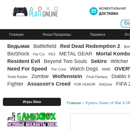
МОМЕНТАЛЬНАЯ
ДОСТАВКА
Главная
Наши Продавцы
Правила
От
Ведьмак
Battlefield
Red Dead Redemption 2
Bor
BioShock
METAL GEAR
Mortal Komba
Far Cry
PES
Resident Evil
Beyond Two Souls
Sekiro
Witcher
Need For Speed
Watch Dogs
OVER
The Crew
WWE
Zombie
Wolfenstein
Diablo II
Tomb Raider
Final Fantasy
Fighter
Assassin's Creed
FIFA 
FOR HONOR
KillZone
Игры Xbox
Главная
>
Купить Gears of War 4 Ul