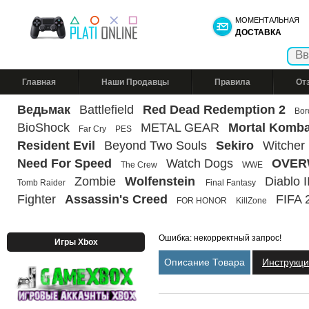
МОМЕНТАЛЬНАЯ
ДОСТАВКА
Главная
Наши Продавцы
Правила
От
Ведьмак
Battlefield
Red Dead Redemption 2
Bor
BioShock
METAL GEAR
Mortal Komba
Far Cry
PES
Resident Evil
Beyond Two Souls
Sekiro
Witcher
Need For Speed
Watch Dogs
OVER
The Crew
WWE
Zombie
Wolfenstein
Diablo II
Tomb Raider
Final Fantasy
Fighter
Assassin's Creed
FIFA 
FOR HONOR
KillZone
Ошибка: некорректный запрос!
Игры Xbox
Описание Товара
Инструкц