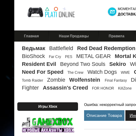
МОМЕНТА
ДОСТАВК
Главная
Наши Продавцы
Правила
Ведьмак
Battlefield
Red Dead Redemption
BioShock
METAL GEAR
Mortal 
Far Cry
PES
Resident Evil
Beyond Two Souls
Sekiro
Wi
Need For Speed
Watch Dogs
The Crew
WWE
Zombie
Wolfenstein
Di
Tomb Raider
Final Fantasy
Fighter
Assassin's Creed
FOR HONOR
KillZone
Ошибка: некорректный запро
Игры Xbox
Описание Товара
Ин