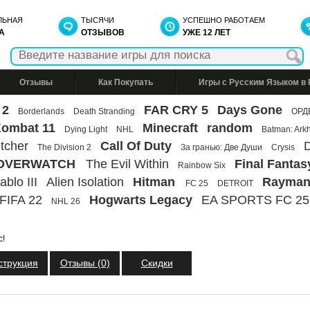
ЛЬНАЯ
ТЫСЯЧИ
УСПЕШНО РАБОТАЕМ
А
ОТЗЫВОВ
УЖЕ 12 ЛЕТ
Отзывы
Как Покупать
Игры с Русским Языком в
 2
FAR CRY 5
Days Gone
Borderlands
Death Stranding
ОРД
Kombat 11
Minecraft
random
Dying Light
NHL
Batman: Ark
tcher
Call Of Duty
D
The Division 2
За гранью: Две Души
Crysis
OVERWATCH
The Evil Within
Final Fantas
Rainbow Six
ablo III
Alien Isolation
Hitman
Rayman
FC 25
DETROIT
FIFA 22
Hogwarts Legacy
EA SPORTS FC 25
NHL 26
с!
струкция
Отзывы (0)
Скидки