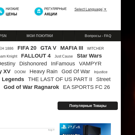
НИЗКИЕ
РЕГУЛЯРНЫЕ
Select Language
▼
ЦЕНЫ
АКЦИИ
 PSN
МОИ ПОКУПКИ
Вопросы - FAQ
FIFA 20
GTA V
MAFIA III
ЕН 1886
WITCHER
FALLOUT 4
Star Wars
ham Knight
Just Cause
estiny
Dishonored
InFamous
VAMPYR
y XV
Heavy Rain
God Of War
DOOM
Injustice
 Legends
THE LAST OF US PART II
Street
God of War Ragnarok
EA SPORTS FC 26
Популярные Товары