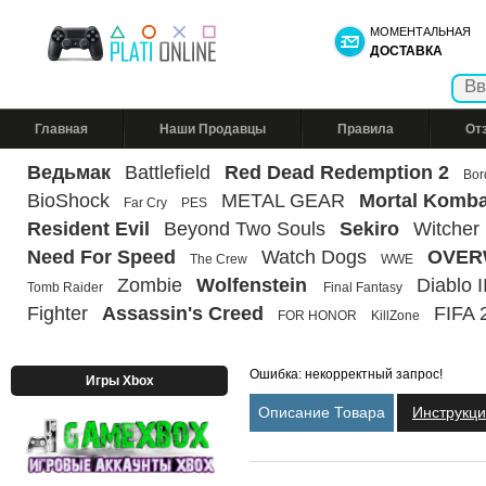
МОМЕНТАЛЬНАЯ
ДОСТАВКА
Главная
Наши Продавцы
Правила
От
Ведьмак
Battlefield
Red Dead Redemption 2
Bor
BioShock
METAL GEAR
Mortal Komba
Far Cry
PES
Resident Evil
Beyond Two Souls
Sekiro
Witcher
Need For Speed
Watch Dogs
OVER
The Crew
WWE
Zombie
Wolfenstein
Diablo II
Tomb Raider
Final Fantasy
Fighter
Assassin's Creed
FIFA 
FOR HONOR
KillZone
Ошибка: некорректный запрос!
Игры Xbox
Описание Товара
Инструкц