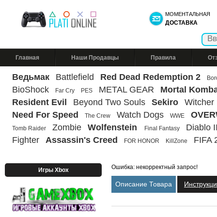
МОМЕНТАЛЬНАЯ
ДОСТАВКА
Главная
Наши Продавцы
Правила
От
Ведьмак
Battlefield
Red Dead Redemption 2
Bor
BioShock
METAL GEAR
Mortal Komba
Far Cry
PES
Resident Evil
Beyond Two Souls
Sekiro
Witcher
Need For Speed
Watch Dogs
OVER
The Crew
WWE
Zombie
Wolfenstein
Diablo II
Tomb Raider
Final Fantasy
Fighter
Assassin's Creed
FIFA 
FOR HONOR
KillZone
Ошибка: некорректный запрос!
Игры Xbox
Описание Товара
Инструкц