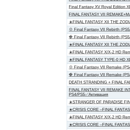
Final Fantasy XV Royal Edition
FINAL FANTASY VII REMAKE+Ma
☀️FINAL FANTASY XII THE ZOD
💠 Final Fantasy VII Rebirth (P
🍓 Final Fantasy VII Rebirth (P
☀️FINAL FANTASY XII THE ZOD
☀️FINAL FANTASY X/X-2 HD Re
☀️FINAL FANTASY TYPE-0 HD 
💠 Final Fantasy VII Remake (P
🍓 Final Fantasy VII Remake (P
DEATH STRANDING + FINAL FA
FINAL FANTASY VII REMAKE I
PS4/PS5✅Активация
☀️STRANGER OF PARADISE FIN
☀️CRISIS CORE –FINAL FANTAS
☀️FINAL FANTASY X/X-2 HD Re
☀️CRISIS CORE –FINAL FANTAS